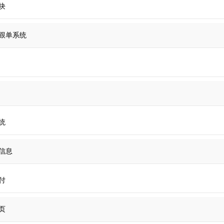
块
跟单系统
统
信息
付
页