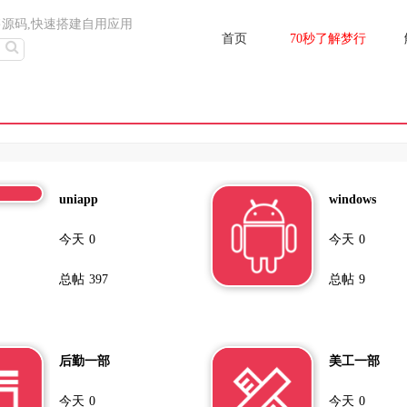
售源码,快速搭建自用应用
首页
70秒了解梦行
uniapp
windows
今天
0
今天
0
总帖
397
总帖
9
后勤一部
美工一部
今天
0
今天
0