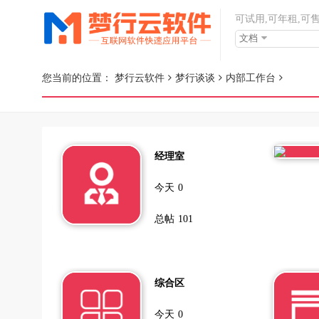
可试用,可年租,可
文档
您当前的位置：
梦行云软件
梦行谈谈
内部工作台
经理室
今天
0
总帖
101
综合区
今天
0