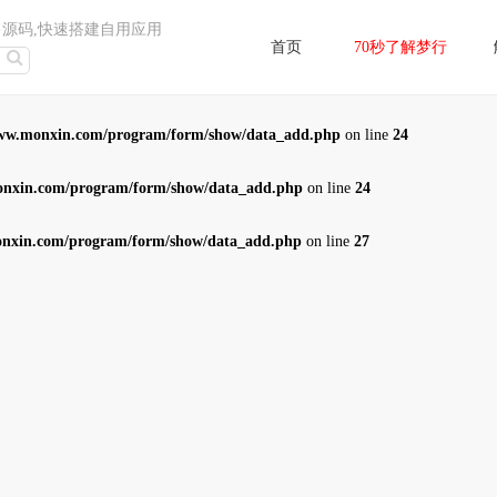
售源码,快速搭建自用应用
首页
70秒了解梦行
ww.monxin.com/program/form/show/data_add.php
on line
24
nxin.com/program/form/show/data_add.php
on line
24
nxin.com/program/form/show/data_add.php
on line
27