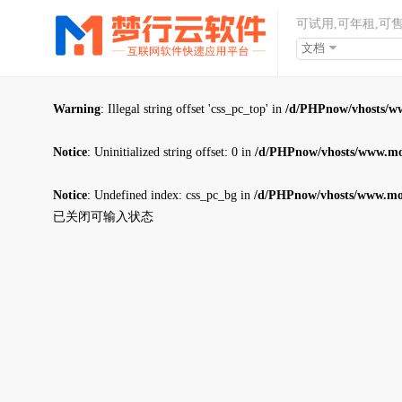
可试用,可年租,可
文档
Warning
: Illegal string offset 'css_pc_top' in
/d/PHPnow/vhosts/w
Notice
: Uninitialized string offset: 0 in
/d/PHPnow/vhosts/www.mo
Notice
: Undefined index: css_pc_bg in
/d/PHPnow/vhosts/www.mo
已关闭可输入状态