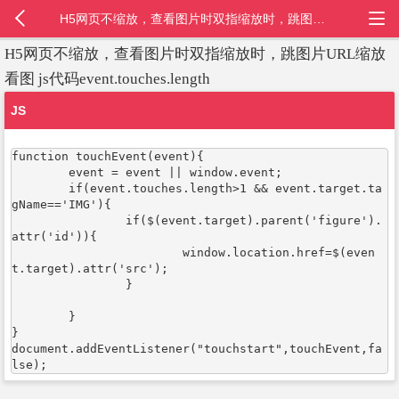
H5网页不缩放，查看图片时双指缩放时，跳图片URL缩放看图 js代码event.touches.length
H5网页不缩放，查看图片时双指缩放时，跳图片URL缩放
看图 js代码event.touches.length
JS
function touchEvent(event){

	event = event || window.event;

	if(event.touches.length>1 && event.target.ta
gName=='IMG'){

		if($(event.target).parent('figure').
attr('id')){

			window.location.href=$(even
t.target).attr('src');

		}

	}

}

document.addEventListener("touchstart",touchEvent,fa
lse);