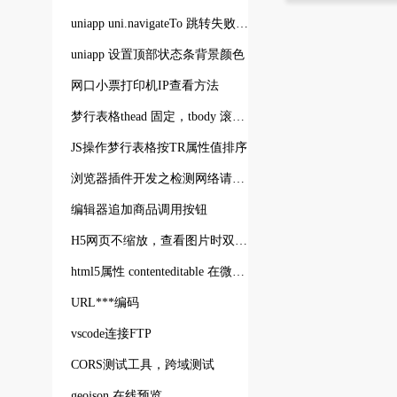
uniapp uni.navigateTo 跳转失败无效的可能原因
uniapp 设置顶部状态条背景颜色
网口小票打印机IP查看方法
梦行表格thead 固定，tbody 滚动CSS代码
JS操作梦行表格按TR属性值排序
浏览器插件开发之检测网络请求参数
编辑器追加商品调用按钮
H5网页不缩放，查看图片时双指缩放时，跳图片URL缩放看图 js代码event.touches.length
html5属性 contenteditable 在微信手机上不生效，或有时点击没反应，解决方案
URL***编码
vscode连接FTP
CORS测试工具，跨域测试
geojson 在线预览