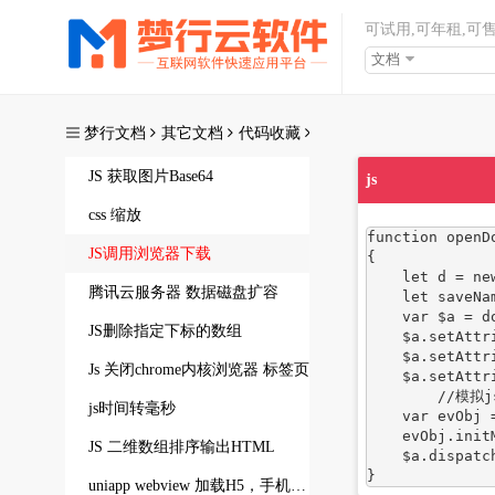
可试用,可年租,可
文档
梦行文档
其它文档
代码收藏
JS 获取图片Base64
js
css 缩放
function openDo
JS调用浏览器下载
{

    let d = new Date().getTime();

腾讯云服务器 数据磁盘扩容
    let saveName=d+"."+ url.replace(/(.*.)/, '');//这里文件名我用了毫秒数加上后缀

    var $a = document.createElement('a');

JS删除指定下标的数组
    $a.setAttribute("href", url);

    $a.setAttribute("download", saveName);

Js 关闭chrome内核浏览器 标签页
    $a.setAttribute("target","_blank");//弹出窗体

	//模拟js事件

js时间转毫秒
    var evObj = document.createEvent('MouseEvents');

    evObj.initMouseEvent( 'click', true, true, window, 0, 0, 0, 0, 0, false, false, true, false, 0, null);

JS 二维数组排序输出HTML
    $a.dispatchEvent(evObj);

}
uniapp webview 加载H5，手机返回键处理成返回上一页，上一个网页