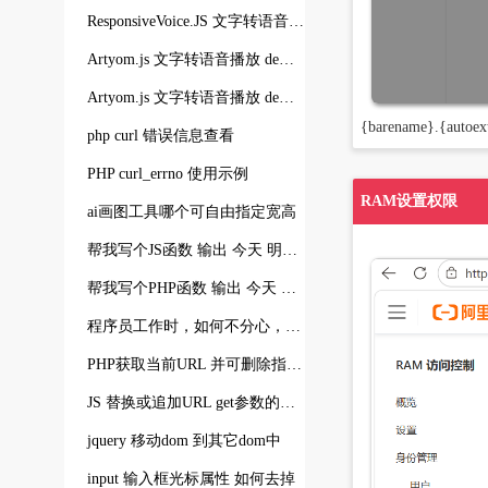
ResponsiveVoice.JS 文字转语音播放 demo帮我写个页面
Artyom.js 文字转语音播放 demo帮我写个页面
Artyom.js 文字转语音播放 demo帮我写个页面
{barename}.{autoex
php curl 错误信息查看
PHP curl_errno 使用示例
RAM设置权限
ai画图工具哪个可自由指定宽高
帮我写个JS函数 输出 今天 明天 后天 本周 下周 本月 下月 带日期参数的按钮组
帮我写个PHP函数 输出 今天 明天 后天 本周 下周 本月 下月 带日期URL参数的按钮组
程序员工作时，如何不分心，不看手机，不看抖音
PHP获取当前URL 并可删除指定GET参数的函数帮我写下
JS 替换或追加URL get参数的函数
jquery 移动dom 到其它dom中
input 输入框光标属性 如何去掉