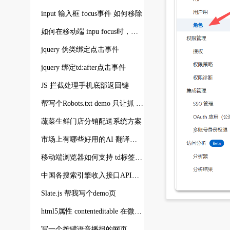
input 输入框 focus事件 如何移除
如何在移动端 inpu focus时，关闭自动调起的键盘
jquery 伪类绑定点击事件
jquery 绑定td:after点击事件
JS 拦截处理手机底部返回键
帮写个Robots.txt demo 只让抓 index.php**** 不让抓receive.php ****
蔬菜生鲜门店分销配送系统方案
市场上有哪些好用的AI 翻译眼镜
移动端浏览器如何支持 td标签的 contenteditable 可输入
中国各搜索引擎收入接口API有哪些？
Slate.js 帮我写个demo页
html5属性 contenteditable 在微信手机上不生效，或有时点击没反应，解决方案 $(document).on('click',"[contenteditable
写一个按键语音播报的网页，按什么键就报什么语音